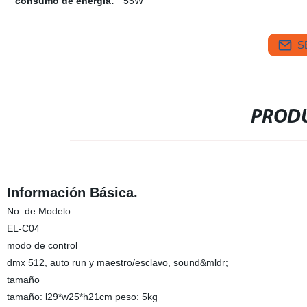
consumo de energía:
55W
S
PRODU
Información Básica.
No. de Modelo.
EL-C04
modo de control
dmx 512, auto run y maestro/esclavo, sound&mldr;
tamaño
tamaño: l29*w25*h21cm peso: 5kg