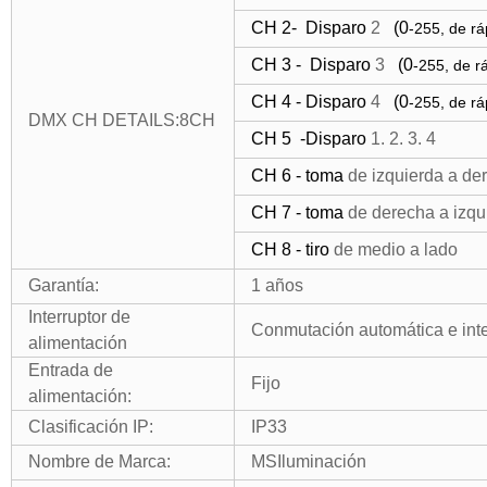
CH 2-
Disparo
2
(0
-255, de rá
CH 3 -
Disparo
3
(0
-255, de r
CH 4 - Disparo
4
(0
-255, de rá
DMX CH DETAILS:8CH
CH 5 -Disparo
1. 2. 3. 4
CH 6 - toma
de izquierda a de
CH 7 - toma
de derecha a izqu
CH 8 - tiro
de medio a lado
Garantía:
1 años
Interruptor de
Conmutación automática e int
alimentación
Entrada de
Fijo
alimentación:
Clasificación IP:
IP33
Nombre de Marca:
MSIluminación