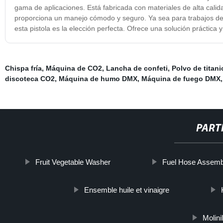
gama de aplicaciones. Está fabricada con materiales de alta cali
proporciona un manejo cómodo y seguro. Ya sea para trabajos de l
esta pistola es la elección perfecta. Ofrece una solución práctica y
Chispa fría
,
Máquina de CO2
,
Lancha de confeti
,
Polvo de titani
discoteca CO2
,
Máquina de humo DMX
,
Máquina de fuego DMX
,
PART
Fruit Vegetable Washer
Fuel Hose Assemb
Ensemble huile et vinaigre
Molini