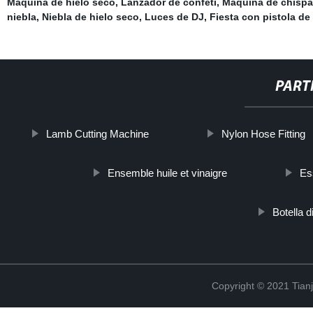
Máquina de hielo seco
,
Lanzador de confeti
,
Máquina de chisp
niebla
,
Niebla de hielo seco
,
Luces de DJ
,
Fiesta con pistola d
PART
Lamb Cutting Machine
Nylon Hose Fitting
Ensemble huile et vinaigre
Es
Botella 
Copyright © 2021 Tian