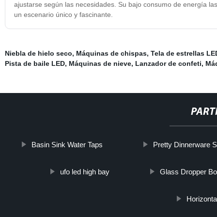
ajustarse según las necesidades. Su bajo consumo de energía las
un escenario único y fascinante.
Niebla de hielo seco
,
Máquinas de chispas
,
Tela de estrellas LE
Pista de baile LED
,
Máquinas de nieve
,
Lanzador de confeti
,
Má
PART
Basin Sink Water Taps
Pretty Dinnerware S
ufo led high bay
Glass Dropper Bo
Horizont